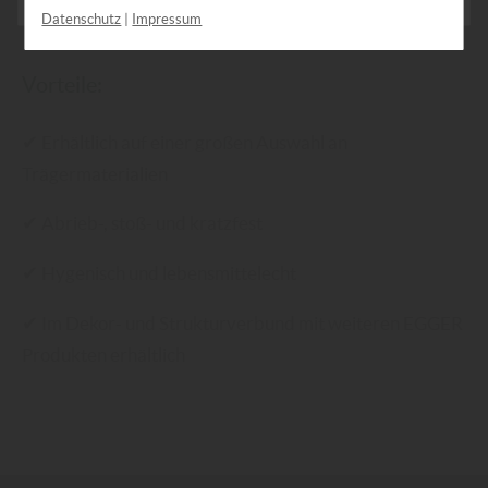
können Sie jederzeit widerrufen und in den
Datenschutz
|
Impressum
Cookie-Einstellungen entsprechend ändern. In
unseren
Datenschutzhinweisen
finden Sie weitere
Vorteile:
entsprechende Informationen.
✔
Erhältlich auf einer großen Auswahl an
Trägermaterialien
✔
Abrieb-, stoß- und kratzfest
✔
Hygenisch und lebensmittelecht
✔
Im Dekor- und Strukturverbund mit weiteren EGGER
Produkten erhältlich