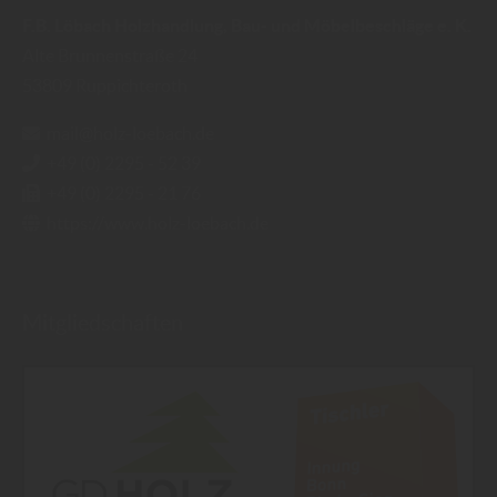
F.B. Löbach Holzhandlung, Bau- und Möbelbeschläge e. K.
Alte Brunnenstraße 24
53809
Ruppichteroth
mail@holz-loebach.de
+49 (0) 2295 - 52 39
+49 (0) 2295 - 21 76
https://www.holz-loebach.de
Mitgliedschaften