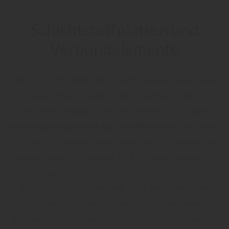
Schichtstoffplatten und
Verbundelemente
HPL-Schichtstoffe (HPL = High Pressure Laminate)
bringen Widerstandsfähigkeit und formschönes
Design in Einklang. Sie sind die ideale Lösung für
horizontale und vertikale Oberflächen
mit mittlerer
bis hoher Beanspruchung sowie für geschwungene
oder gerundete Elemente. HPL ist somit besonders
dort gefragt, wo robuste Eigenschaften und höchste
Ansprüche zu erfüllen sind – z. B. im öffentlichen
Bereich, wie in Kindergärten und Krankenhäusern,
aber auch in der privaten Umgebung, beispielsweise