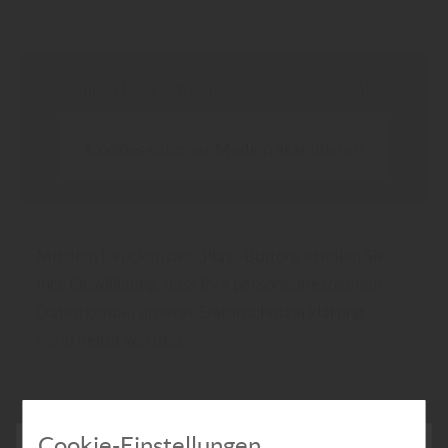
Inhalt blockiert, bitte Cookies akzeptieren!
Cookies externer Medien akzeptieren
Mit dem Drücken des „Play“-Buttons erteilen Sie
Ihre Einwilligung, dass Ihre personenbezogenen
Daten gemäß unserer
Datenschutzerklärung
verarbeitet werden.
Cookie-Einstellungen