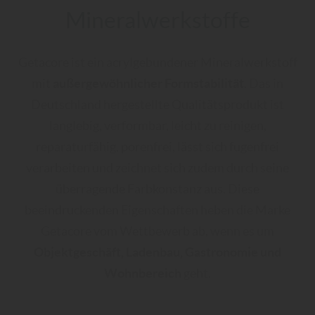
Mineralwerkstoffe
Getacore ist ein acrylgebundener Mineralwerkstoff
mit
außergewöhnlicher Formstabilität
. Das in
Deutschland hergestellte Qualitätsprodukt ist
langlebig, verformbar, leicht zu reinigen,
reparaturfähig, porenfrei, lässt sich fugenfrei
verarbeiten und zeichnet sich zudem durch seine
überragende Farbkonstanz aus. Diese
beeindruckenden Eigenschaften heben die Marke
Getacore vom Wettbewerb ab, wenn es um
Objektgeschäft, Ladenbau, Gastronomie und
Wohnbereich
geht.