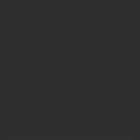
Anschrift
F.B. Löbach Holzhandlung, Bau- und Möbelbeschläge e. K.
Alte Brunnenstraße 24
53809
Ruppichteroth
mail@holz-loebach.de
+49 (0) 2295 - 52 39
+49 (0) 2295 - 21 76
https://www.holz-loebach.de
Mitgliedschaften