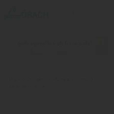
F.B. Löbach Holzhandlung, Bau- und Möbelbeschläge e. K.
außergewöhnlich formstabil
Home
Produkte
Plattenwerkstoffe
Mineralwerkstoffe