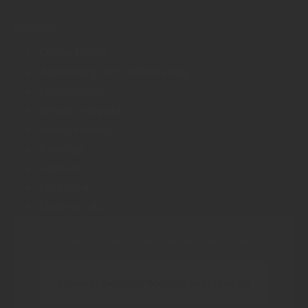
Service
Online Planer
Ausstellung mit Fachberatung
Lieferservice
Wissen kompakt
Verlegevideos
Kataloge
Kontakt
Impressum
Datenschutz
Inhalt blockiert, bitte Cookies akzeptieren!
Cookies externer Medien akzeptieren