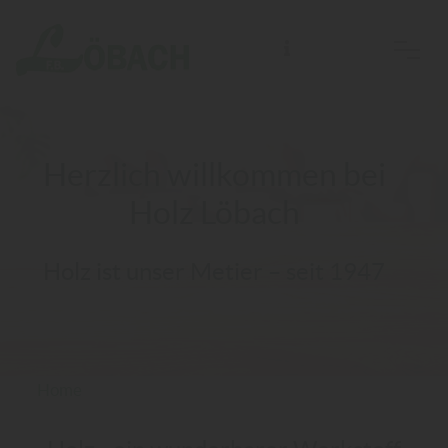
F.B. Löbach Holzhandlung, Bau- und Möbelbeschläge e. K.
Herzlich willkommen bei
Holz Löbach
Holz ist unser Metier – seit 1947
Home