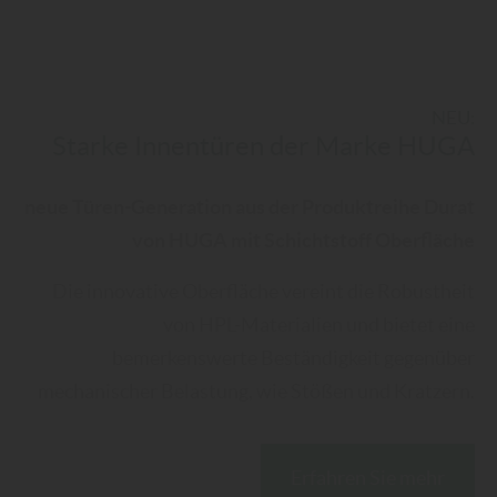
NEU:
Starke Innentüren der Marke HUGA
neue Türen-Generation aus der Produktreihe Durat
von HUGA mit Schichtstoff Oberfläche
Die innovative Oberfläche vereint die Robustheit
von HPL-Materialien und bietet eine
bemerkenswerte Beständigkeit gegenüber
mechanischer Belastung, wie Stößen und Kratzern.
Erfahren Sie mehr