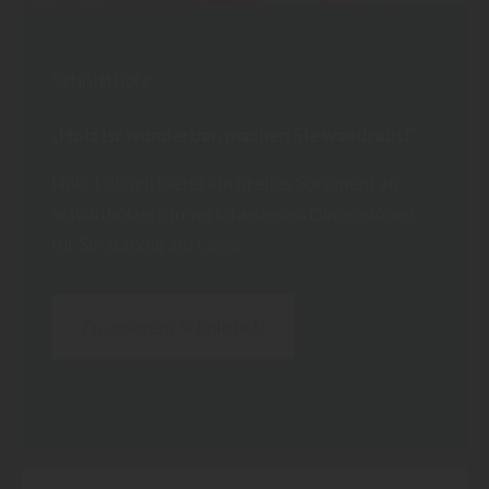
Schnittholz
„Holz ist wunderbar, machen Sie was draus!“
Holz-Löbach bietet ein breites Sortiment an
Schnitthölzern in verschiedenen Dimensionen,
für Sie ständig am Lager.
Zu unserem Schnittholz