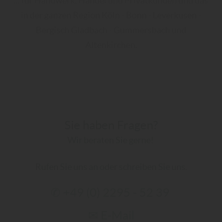
... für Handwerk, Handel und Privatkunden und das
in der ganzen Region Köln - Bonn - Leverkusen -
Bergisch Gladbach - Gummersbach und
Altenkirchen.
Sie haben Fragen?
Wir beraten Sie gerne!
Rufen Sie uns an oder schreiben Sie uns.
✆ +49 (0) 2295 - 52 39
✉ E-Mail