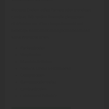
Robuste Dielen, edles Parkett oder trendiges
Laminat: Wir stellen Ihnen die gängigsten
Holzböden vor. Eine riesige Auswahl und
beliebige Kombinationsmöglichkeiten lassen
keine Wünsche offen.
Parkettboden
Vinylboden
Massivholzdielen
Nadura, Lindura-Holzboden
Designboden
Bambusbodenbelag
Laminatboden
Leisten und Zubehör