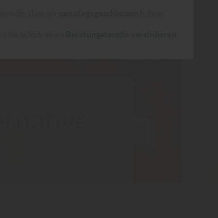
ten Sie, dass wir
samstags geschlossen
haben.
n Sie jedoch einen
Beratungstermin vereinbaren
.
ernative