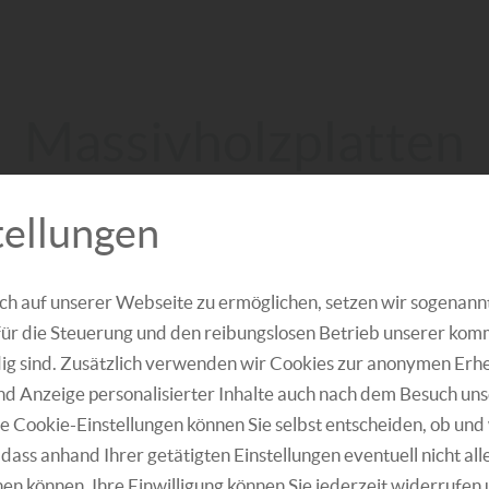
Massivholzplatten
im Vergleich zu anderen Möbelbauplatten aus mas
tellungen
edenste Verwendungszwecke für moderne Möbel un
 Lamellen verarbeitet und im zweiten Produktions
ch auf unserer Webseite zu ermöglichen, setzen wir sogenann
für die Steuerung und den reibungslosen Betrieb unserer kom
zwischen durchgehenden und keilgezinkten Lame
 sind. Zusätzlich verwenden wir Cookies zur anonymen Erhe
ne Stoß. Keilgezinkte Lamellen hingegen bestehe
und Anzeige personalisierter Inhalte auch nach dem Besuch un
e innerhalb einer Bahn miteinander verbunden si
 Cookie-Einstellungen können Sie selbst entscheiden, ob und 
dass anhand Ihrer getätigten Einstellungen eventuell nicht all
n können. Ihre Einwilligung können Sie jederzeit widerrufen 