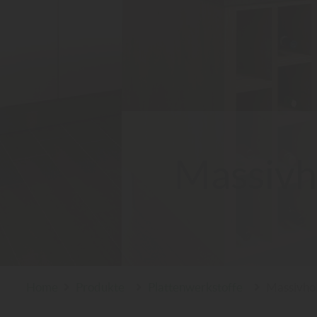
Massivho
Home
Produkte
Plattenwerkstoffe
Massivhol