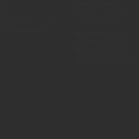
Möbelbeschläge e. K.
DO
FR
Alte Brunnenstraße 24
0 Uhr
13:00
17:15 Uhr
53809
Ruppichteroth
r nach Vereinbarung!
mail@holz-loebach.de
+49 (0) 2295 - 52 39
+49 (0) 2295 - 21 76
https://www.holz-loebach