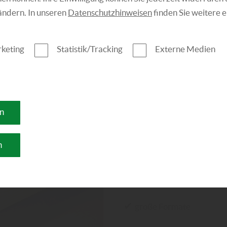
ändern. In unseren
Datenschutzhinweisen
finden Sie weitere 
keting
Statistik/Tracking
Externe Medien
Vorteile:
en
✔
konstante Qualität
n
✔
leichte Verarbeitung
✔
vielseitige Möglichkeit
✔
große Formate