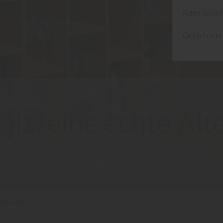
Bitte beach
Gern könne
lz, eine echte Alt
zplatten