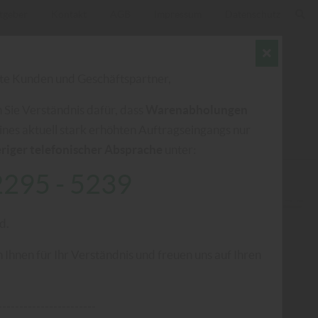
tgeber
Kontakt
AGB
Impressum
Datenschutz
te Kunden und Geschäftspartner,
 Sie Verständnis dafür, dass
Warenabholungen
ines aktuell stark erhöhten Auftragseingangs nur
riger telefonischer Absprache
unter:
295 - 5239
d.
Ihnen für Ihr Verständnis und freuen uns auf Ihren
-----------------------