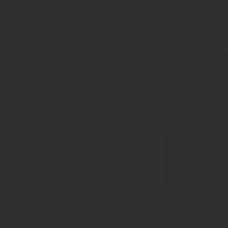
Lieferservice
MO
DI
MI
Wissen kompakt
08:00
12:3
Verlegevideos
Samstag nu
Kataloge
Kontakt
Impressum
Datenschutz
Inhalt blockiert, bitte Cookies
akzeptieren!
Cookies externer Medien
akzeptieren