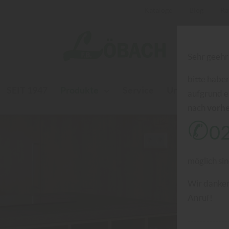
Kataloge
Blog
Ra
Sehr geehr
bitte haben
SEIT 1947
Produkte
Service
Unternehmen
aufgrund e
nach
vorhe
✆
02
möglich sin
Wir danken 
Anruf!
-------------