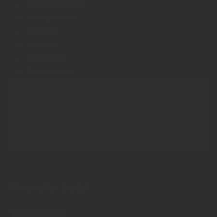
Wissen kompakt
Verlegevideos
Kataloge
Kontakt
Impressum
Datenschutz
Inhalt blockiert, bitte Cookies akzeptieren!
Cookies externer Medien akzeptieren
Wir sind für Sie da!
Öffnungszeiten: