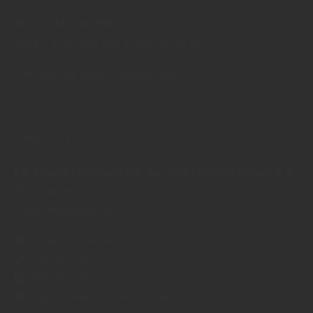
MO
DI
MI
DO
FR
08:00
12:30 Uhr
13:00
17:15 Uhr
Samstag nur nach Vereinbarung!
Anschrift
F.B. Löbach Holzhandlung, Bau- und Möbelbeschläge e. K.
Alte Brunnenstraße 24
53809
Ruppichteroth
mail@holz-loebach.de
+49 (0) 2295 - 52 39
+49 (0) 2295 - 21 76
https://www.holz-loebach.de