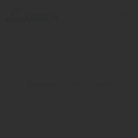
F.B. Löbach Holzhandlung, Bau- und Möbelbeschläge e. K.
Ratgeber von Holz Löbach