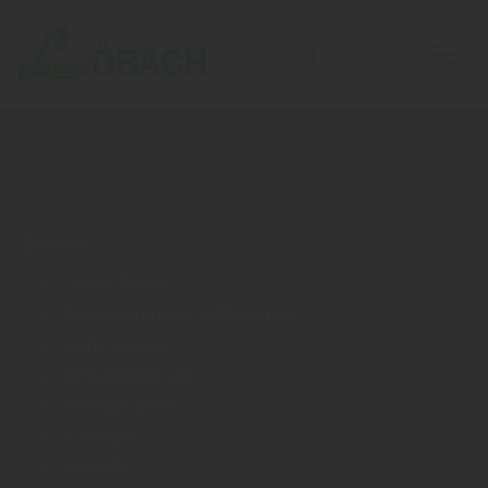
F.B. Löbach Holzhandlung, Bau- und Möbelbeschläge e. K.
Service
Online Planer
Ausstellung mit Fachberatung
Lieferservice
Wissen kompakt
Verlegevideos
Kataloge
Kontakt