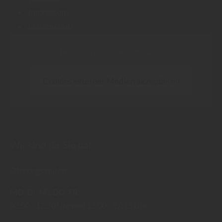
Impressum
Datenschutz
Inhalt blockiert, bitte Cookies akzeptieren!
Cookies externer Medien akzeptieren
Wir sind für Sie da!
Öffnungszeiten:
MO
DI
MI
DO
FR
08:00
12:30 Uhr
13:00
17:15 Uhr