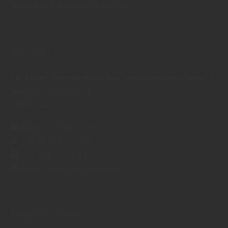
Samstag nur nach Vereinbarung!
Anschrift
F.B. Löbach Holzhandlung, Bau- und Möbelbeschläge e. K.
Alte Brunnenstraße 24
53809
Ruppichteroth
mail@holz-loebach.de
+49 (0) 2295 - 52 39
+49 (0) 2295 - 21 76
https://www.holz-loebach.de
Mitgliedschaften