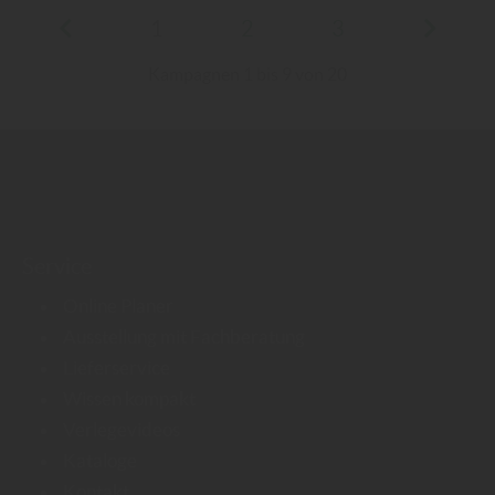
1
2
3
Kampagnen 1 bis 9 von 20
Service
Online Planer
Ausstellung mit Fachberatung
Lieferservice
Wissen kompakt
Verlegevideos
Kataloge
Kontakt