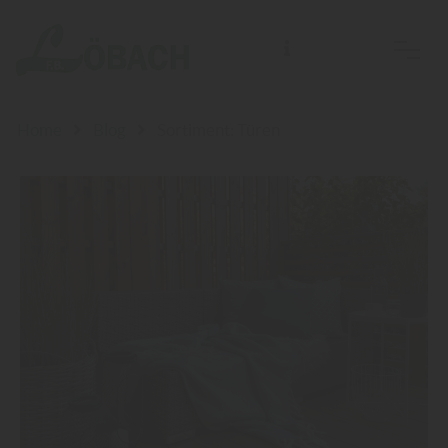
F.B. Löbach Holzhandlung, Bau- und Möbelbeschläge e. K.
Home
Blog
Sortiment: Türen